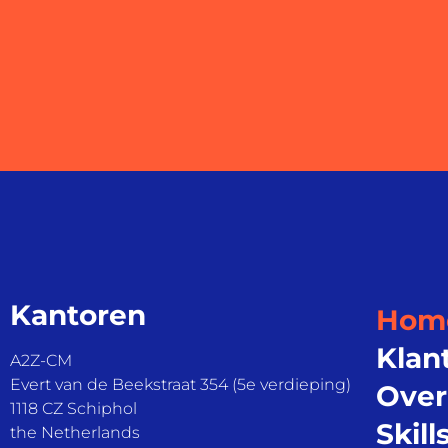
Kantoren
Hom
Klan
A2Z-CM
Evert van de Beekstraat 354 (5e verdieping)
Over
1118 CZ Schiphol
Skill
the Netherlands