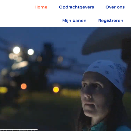
Home
Opdrachtgevers
Over ons
Mijn banen
Registreren