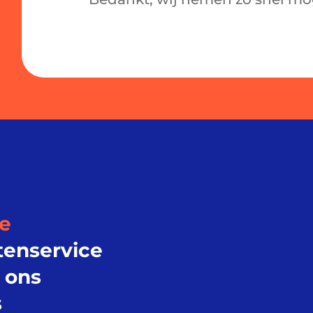
e
tenservice
 ons
s