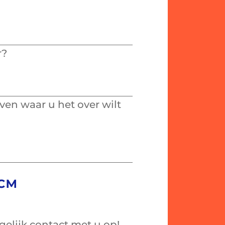
r?
jven waar u het over wilt
elijk contact met u op!