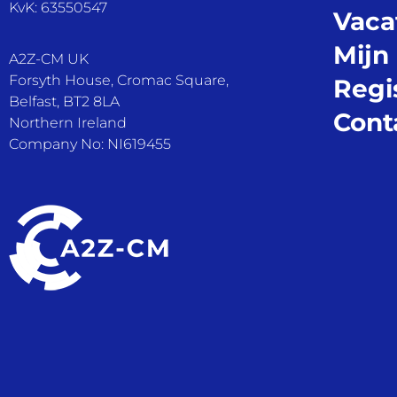
KvK: 63550547
Vaca
Mijn
A2Z-CM UK
Forsyth House, Cromac Square,
Regi
Belfast, BT2 8LA
Cont
Northern Ireland
Company No: NI619455