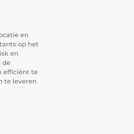
ocatie en
tants op het
isk en
n de
 efficiënt te
n te leveren